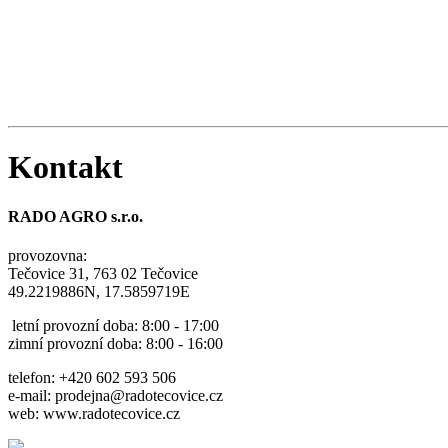
Kontakt
RADO AGRO s.r.o.
provozovna:
Tečovice 31, 763 02 Tečovice
49.2219886N, 17.5859719E
letní provozní doba: 8:00 - 17:00
zimní provozní doba: 8:00 - 16:00
telefon: +420 602 593 506
e-mail: prodejna@radotecovice.cz
web: www.radotecovice.cz